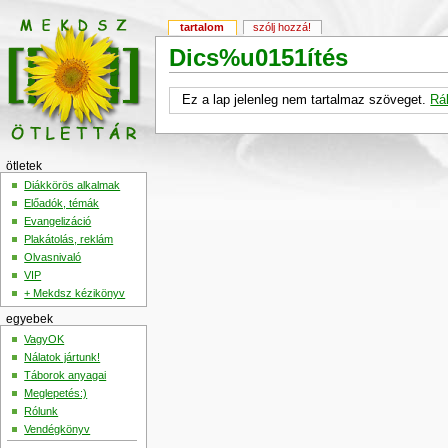
tartalom
szólj hozzá!
Dics%u0151ítés
Ez a lap jelenleg nem tartalmaz szöveget.
Rá
ötletek
Diákkörös alkalmak
Előadók, témák
Evangelizáció
Plakátolás, reklám
Olvasnivaló
VIP
+ Mekdsz kézikönyv
egyebek
VagyOK
Nálatok jártunk!
Táborok anyagai
Meglepetés:)
Rólunk
Vendégkönyv