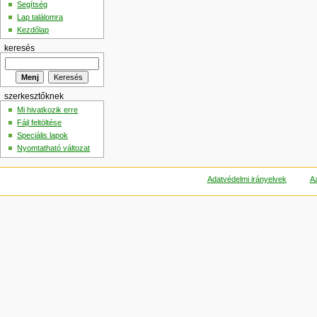
Segítség
Lap találomra
Kezdőlap
keresés
szerkesztőknek
Mi hivatkozik erre
Fájl feltöltése
Speciális lapok
Nyomtatható változat
Adatvédelmi irányelvek
Az