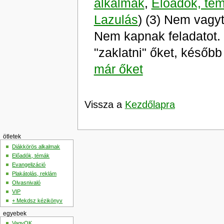
alkalmak
,
Előadók, té
Lazulás
) (3) Nem vagyt
Nem kapnak feladatot. 
"zaklatni" őket, késő
már őket
Vissza a
Kezdőlapra
ötletek
Diákkörös alkalmak
Előadók, témák
Evangelizáció
Plakátolás, reklám
Olvasnivaló
VIP
+ Mekdsz kézikönyv
egyebek
VagyOK