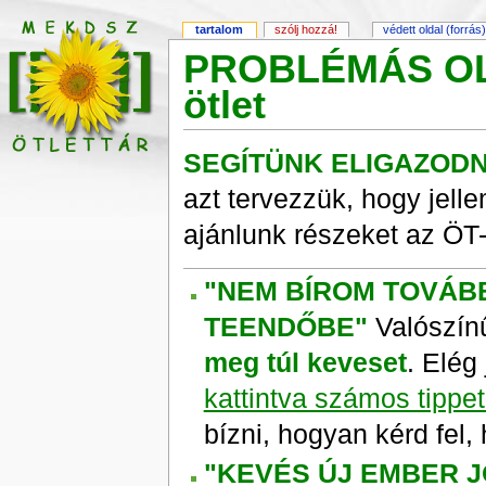
tartalom
szólj hozzá!
védett oldal (forrás
PROBLÉMÁS OL
ötlet
SEGÍTÜNK ELIGAZODNI
azt tervezzük, hogy jel
ajánlunk részeket az ÖT-b
"NEM BÍROM TOVÁB
TEENDŐBE"
Valószín
meg túl keveset
. Elég
kattintva számos tippet 
bízni, hogyan kérd fel,
"KEVÉS ÚJ EMBER J