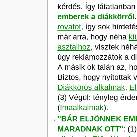
kérdés. Így látatlanban
emberek a diákkörről
rovatot
, így sok hirdeté
már arra, hogy néha
ki
asztalhoz
, visztek néh
úgy reklámozzátok a di
A másik ok talán az, h
Biztos, hogy nyitottak v
Diákkörös alkalmak
,
El
(3) Végül: tényleg érd
(
Imaalkalmak
).
"BÁR ELJÖNNEK EM
MARADNAK OTT"
: (