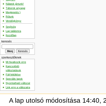
Nálatok jártunk!
Táborok anyagai
Meglepetés:)
Rólunk
Vendégkönyv
Segítség
Lap találomra
Kezdőlap
keresés
szerkesztőknek
Mi hivatkozik erre
Kapcsolódó
változtatások
Fájl feltöltése
Speciális lapok
Nyomtatható változat
Link erre a változatra
A lap utolsó módosítása 14:40, 